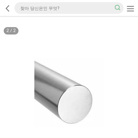
2
/
2