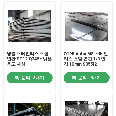
냉불 스테인리스 스틸
Q195 Astm MS 스테인
엽판 ST12 Q345e 낮은
리스 스틸 엽판 1/8 인
온도 내성
치 10mm S355j2
문의 보내기
문의 보내기
홈
회사 소개
접촉