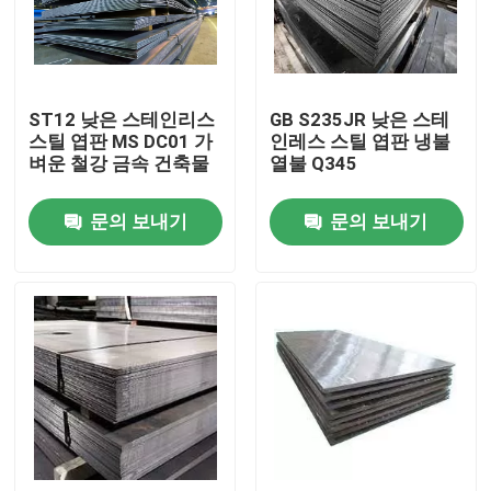
제품 소개
ST12 낮은 스테인리스
GB S235JR 낮은 스테
비디오
스틸 엽판 MS DC01 가
인레스 스틸 엽판 냉불
벼운 철강 금속 건축물
열불 Q345
녹슬지 않는 강철 시트 금속
문의 보내기
문의 보내기
스테인레스 스틸 금속 튜브
스테인레스 강 시트 코일
스테인리스강 막대
스테인리스 강판