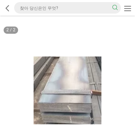
2
/
2