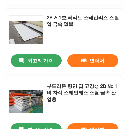
2B 제1호 페리트 스테인리스 스틸
엽 금속 열불
최고의 가격
연락처
부드러운 평면 엽 고강성 2B No 1
집
비 자석 스테인레스 스틸 금속 산
업용
제품
비디오