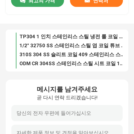
최고의 가격
연락처
TP304 1 인치 스테인리스 스틸 냉전 롤 코일 튜브 A269 A213 표준 닦은
1/2" 32750 SS 스테인리스 스틸 엽 코일 튜브 원형 정면 굽기
우리 에 관한 것
310S 304 SS 슬리트 코일 409 스테인리스 스틸 코일 TISCO AISI 430 316
ODM CR 304SS 스테인리스 스틸 시트 코일 1번 표면 고강성
공장 투어
AISI 430SS 고온 롤 스테인리스 스틸 엽 코일 NO.1 BA 표면 완화
맞춤형 HR 316 스테인리스 스틸 코일 202 430 304 316L 번호4
품질 관리
고온 롤 2205 스테인리스 스틸 슬리트 코일 4mm 6mm 8mm 1000-2000mm
열 처리 된 304L 스테인리스 스틸 시트 코일 스트립 3mm-20mm ODM
5MM 201 스테인리스 스틸 코일 304 SS 슬리트 코일 347H EN 1.455 HRC 오스테니틱
저희와 연락
SUS201 스테인리스 스틸 엽 코일 냉불 ASTM AISI 슬리트 엣지
메시지를 남겨주세요
핫 롤링 슬리트 316l 스테인리스 스틸 코일 304L 321 4FT
인용 을 요청 하십시오
곧 다시 연락 드리겠습니다!
347 321 열불형 스테인레스 스틸 엽 코일 구조 장비용 열불형
1250mm 0.7mm 430 스테인리스 스틸 코일 301 SS 슬리트 코일 롤 AISI SUS 2B 마무리
녹슬지 않는 강철 시트 금속
OEM 310S 스테인리스 스틸 엽 코일 배급기 3mm
2mm 항성화 304L 스테인리스 스틸 엽 금속 ASTM GB DIN EN 표준
스테인레스 스틸 금속 튜브