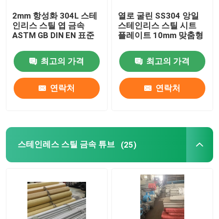
2mm 항성화 304L 스테
열로 굴린 SS304 앙일
구리판 철
인리스 스틸 엽 금속
스테인리스 스틸 시트
ASTM GB DIN EN 표준
플레이트 10mm 맞춤형
스테인레스 스틸 케이블 트레이
최고의 가격
최고의 가격
연락처
연락처
스테인레스 스틸 금속 튜브
(25)